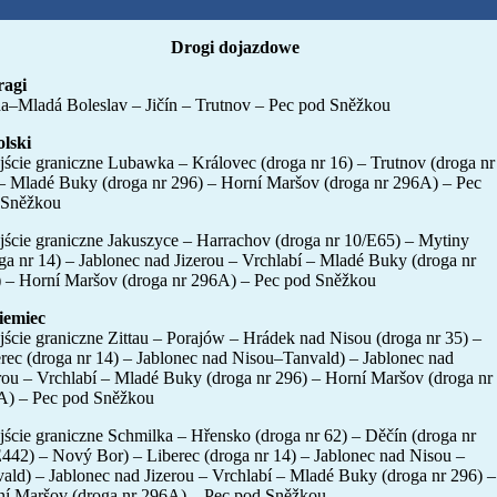
Drogi dojazdowe
ragi
a–Mladá Boleslav – Jičín – Trutnov – Pec pod Sněžkou
lski
jście graniczne Lubawka – Královec (droga nr 16) – Trutnov (droga nr
– Mladé Buky (droga nr 296) – Horní Maršov (droga nr 296A) – Pec
 Sněžkou
jście graniczne Jakuszyce – Harrachov (droga nr 10/E65) – Mytiny
ga nr 14) – Jablonec nad Jizerou – Vrchlabí – Mladé Buky (droga nr
 – Horní Maršov (droga nr 296A) – Pec pod Sněžkou
iemiec
jście graniczne Zittau – Porajów – Hrádek nad Nisou (droga nr 35) –
rec (droga nr 14) – Jablonec nad Nisou–Tanvald) – Jablonec nad
rou – Vrchlabí – Mladé Buky (droga nr 296) – Horní Maršov (droga nr
A) – Pec pod Sněžkou
jście graniczne Schmilka – Hřensko (droga nr 62) – Děčín (droga nr
442) – Nový Bor) – Liberec (droga nr 14) – Jablonec nad Nisou –
ald) – Jablonec nad Jizerou – Vrchlabí – Mladé Buky (droga nr 296) –
í Maršov (droga nr 296A) – Pec pod Sněžkou