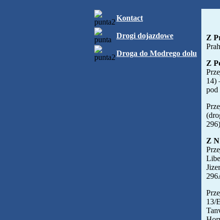
Kontact
Drogi dojazdowe
Z P
Prah
Droga do Modrego dolu
Z Po
Prze
14) 
pod
Prze
(dro
296)
Z N
Prze
Libe
Jize
296
Prze
13/E
Tanv
Horn